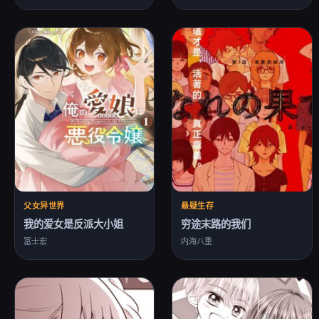
父女异世界
悬疑生存
我的爱女是反派大小姐
穷途末路的我们
冨士宏
内海八重