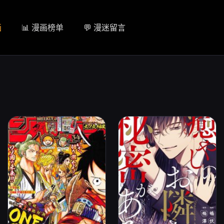
画
📊 漫画榜单
💬 漫迷留言