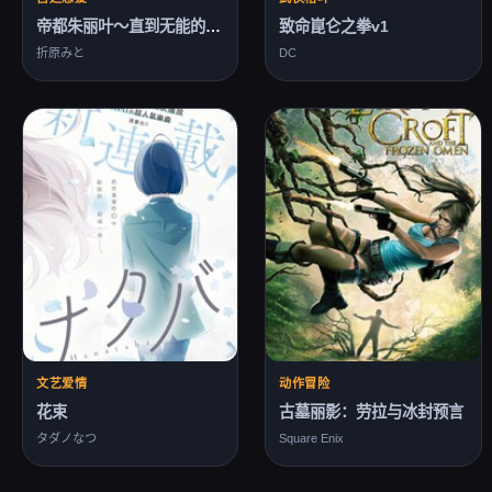
帝都朱丽叶～直到无能的新娘获得幸福～
致命崑仑之拳v1
折原みと
DC
文艺爱情
动作冒险
花束
古墓丽影：劳拉与冰封预言
タダノなつ
Square Enix