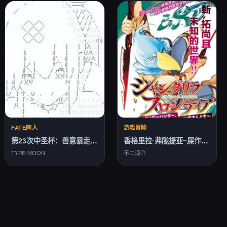
FATE同人
游戏冒险
第23次中圣杯：善意暴走的圣杯战争
香格里拉·弗陇提亚~屎作猎人向神作发起挑战~
TYPE-MOON
不二涼介