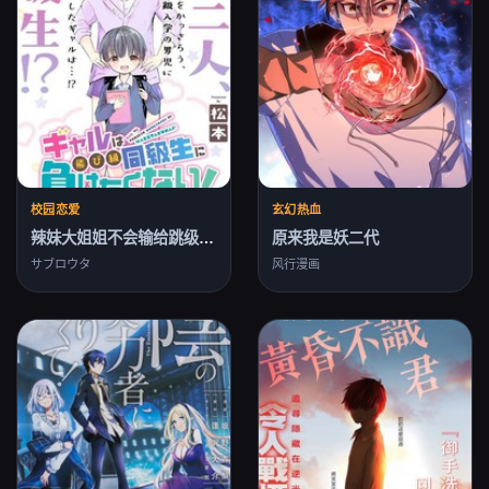
校园恋爱
玄幻热血
辣妹大姐姐不会输给跳级的同级生！
原来我是妖二代
サブロウタ
风行漫画