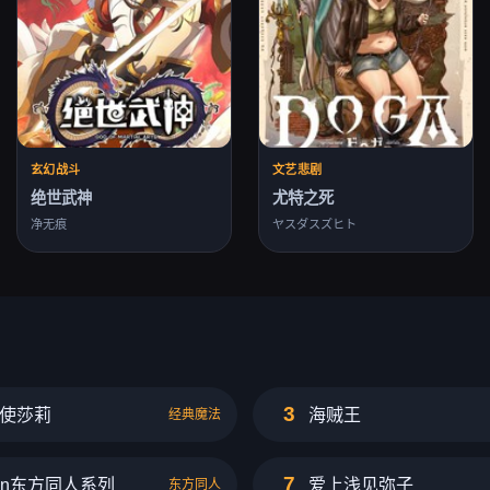
玄幻战斗
文艺悲剧
绝世武神
尤特之死
净无痕
ヤスダスズヒト
3
使莎莉
海贼王
经典魔法
7
w0n东方同人系列
爱上浅见弥子
东方同人