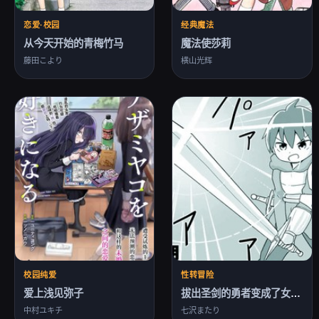
恋爱·校园
经典魔法
从今天开始的青梅竹马
魔法使莎莉
藤田こより
横山光辉
校园纯爱
性转冒险
爱上浅见弥子
拔出圣剑的勇者变成了女孩子
中村ユキチ
七沢またり