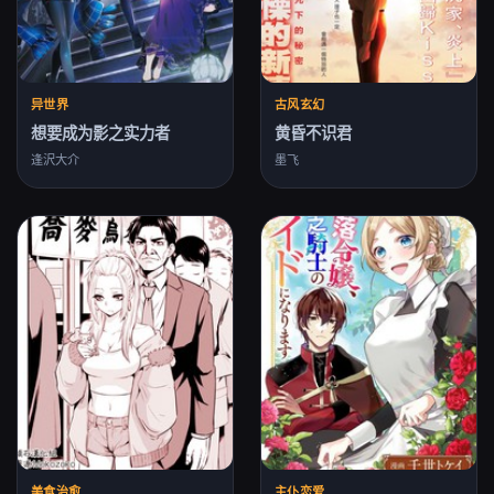
异世界
古风玄幻
想要成为影之实力者
黄昏不识君
逢沢大介
墨飞
美食治愈
主仆恋爱