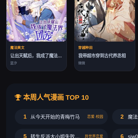
魔法爽文
穿越种田
让出天赋后，我成了魔法界团宠
我带超市穿到古代养丞相
蓝汐
微微
本周人气漫画 TOP 10
1
2
从今天开始的青梅竹马
魔法
恋爱·校园
5
6
转生反派大小姐失败结果成了赢家女主
si
异世界恋爱