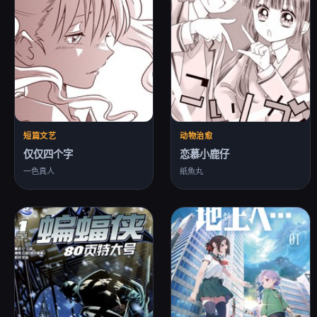
短篇文艺
动物治愈
仅仅四个字
恋慕小鹿仔
一色真人
紙魚丸