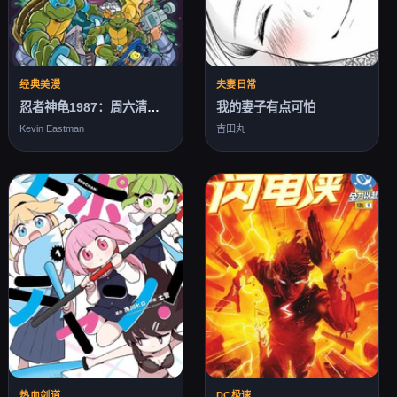
经典美漫
夫妻日常
忍者神龟1987：周六清晨的大冒险v2
我的妻子有点可怕
Kevin Eastman
吉田丸
热血剑道
DC极速