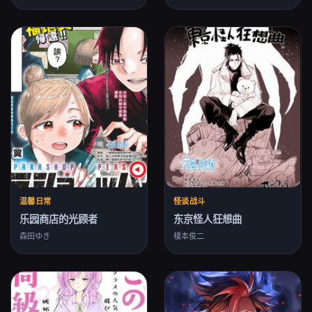
温馨日常
怪谈战斗
乐园商店的光顾者
东京怪人狂想曲
森田ゆき
榎本俊二