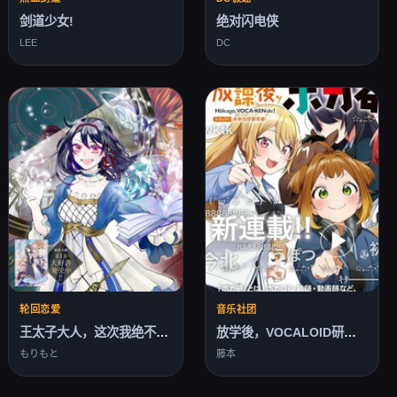
剑道少女!
绝对闪电侠
LEE
DC
轮回恋爱
音乐社团
王太子大人，这次我绝不想被你杀掉！
放学後，VOCALOID研见！
もりもと
藤本