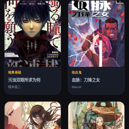
暗黑悬疑
吸血鬼
污浊双眼所求为何
血脉：刀锋之女
榎本俊二
Marvel