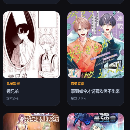
兄弟羁绊
恋爱喜剧
镜兄弟
事到如今才说喜欢笑不出来
鈴木みそ
星野リリィ