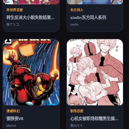
异世界恋爱
东方同人
转生反派大小姐失败结果成了赢家女主
siw0n东方同人系列
柚アンコ
siw0n
漫威科幻
职场恋爱
钢铁侠V8
心机女被职场软糯男生搞得一团糟的故事
Marvel
春山モト