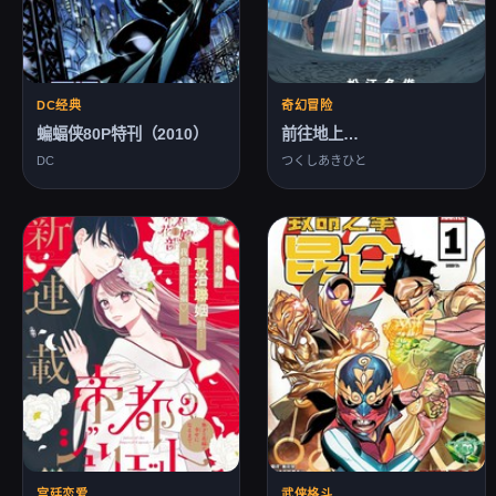
DC经典
奇幻冒险
蝙蝠侠80P特刊（2010）
前往地上…
DC
つくしあきひと
宫廷恋爱
武侠格斗