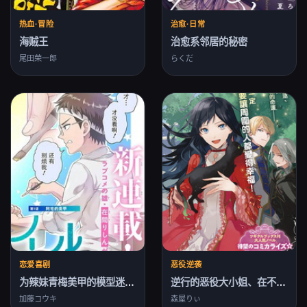
热血·冒险
治愈·日常
海贼王
治愈系邻居的秘密
尾田荣一郎
らくだ
恋爱喜剧
恶役逆袭
为辣妹青梅美甲的模型迷竹马
逆行的恶役大小姐、在不知為何失去了魔力之后变成了深闺大小姐
加藤コウキ
森屋りぃ