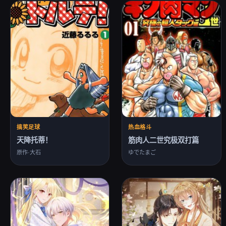
搞笑足球
热血格斗
天降托蒂！
筋肉人二世究极双打篇
原作·大石
ゆでたまご