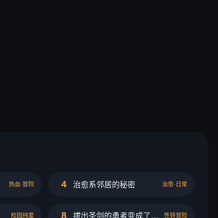
4
治愈系邻居的秘密
热血·冒险
治愈·日常
8
拔出圣剑的勇者变成了女孩子
校园纯爱
性转冒险