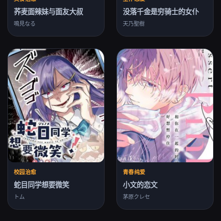
荞麦面辣妹与面友大叔
没落千金是穷骑士的女仆
鳴見なる
天乃聖樹
校园治愈
青春纯爱
蛇目同学想要微笑
小文的恋文
トム
茅原クレセ