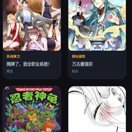
系统爽文
修仙搞笑
摊牌了，我全职业系统！
万古最强宗
黑岩
船长